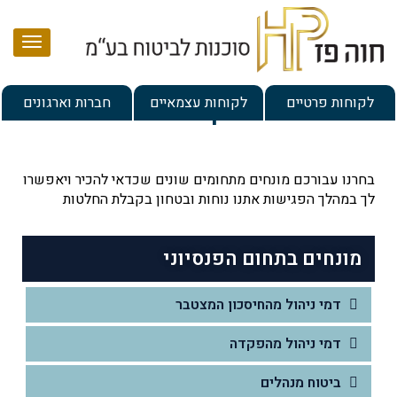
עמוד הבית
לקוחות פרטיים
לקוחות עצמאיים
חברות וארגונים
מילון מונחים
אודות
שירותים
בחרנו עבורכם מונחים מתחומים שונים שכדאי להכיר ויאפשרו
לך במהלך הפגישות אתנו נוחות ובטחון בקבלת החלטות
מרכז מידע
בדיקת תיק ביטוח לעצמאי
ניהול ותכנון תיק ביטוח וחיסכון למשפחה
מאמרים
שרות לקוחות
מונחים בתחום הפנסיוני
פתרונות לחסכון והשקעה
מילון מונחים
אמנת שירות
דמי ניהול מהחיסכון המצטבר
תכנון לגיל הפרישה
מידע ללקוח – הצהרת נגישות
צור קשר
דמי ניהול מהפקדה
הסדרים פנסיונים לעובדים ומעסיקים
ביטוח מנהלים