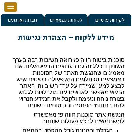
עמוד הבית
לקוחות פרטיים
לקוחות עצמאיים
חברות וארגונים
אודות
מידע ללקוח – הצהרת נגישות
שירותים
מרכז מידע
בדיקת תיק ביטוח לעצמאי
סוכנות ביטוח חווה פז רואה חשיבות רבה בערך
השוויון ובכלל זה גם בערוצים הדיגיטאלים. אנו
ניהול ותכנון תיק ביטוח וחיסכון למשפחה
מאמרים
שרות לקוחות
מאמינים שהנגשת האתר של הסוכנות
באמצעים טכנולוגים היא פעולה בסיסית שיש
פתרונות לחסכון והשקעה
מילון מונחים
אמנת שירות
לבצע למען שמירה על ערך חשוב זה. האתר
הנגיש מאפשר לאנשים עם מוגבלויות לגלוש
תכנון לגיל הפרישה
מידע ללקוח – הצהרת נגישות
צור קשר
בצורה נוחה ונעימה ולקבל את המידע הנחוץ
להם בתחומי הפנסיה והביטוחים השונים.
הסדרים פנסיונים לעובדים ומעסיקים
הנגשת אתר סוכנות חווה פז מאפשרת
למשתמשים לבצע פעולות שונות:
הגדלת והקטנת גודל הטקסט בהתאם