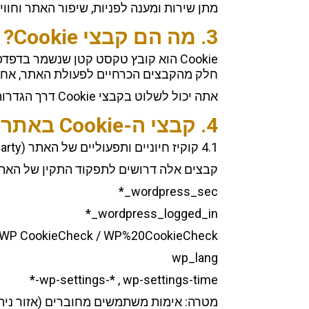
מתן שירות ומענה לפניות, שיפור האתר וחוו
3. מה הם קבצי Cookie?
Cookie הוא קובץ טקסט קטן שנשמר בדפדפן שלך כאשר אתה גולש באתר.
חלק מהקבצים הכרחיים לפעולת האתר, אחרים
אתה יכול לשלוט בקבצי Cookie דרך הגדרות הדפדפן ובאמצעות מנגנון ניהול העוגיות באתר (באנר/פופ-אפ ההסכמה).
4. קבצי ה-Cookie באתר
4.1 קוקיז חיוניים ותפעוליים של האתר (First-Party)
קבצים אלה דרושים לתפקוד התקין של האתר
wordpress_sec_*
wordpress_logged_in_*
WP CookieCheck / WP%20CookieCheck
wp_lang
wp-settings-* , wp-settings-time-*
מטרה: אימות משתמשים מחוברים (אזור ניהול), שמירת 