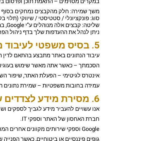
במקרים מסוימים – התאמת תוכן ופרסום בשירותי Google (רימרקטינג/פרסונליזציה), בכפוף להגדרות הפרטיות בח
משך שמירה: חלק מהקבצים נמחקים בסוף הסשן,
סוג: פונקציונלי / סטטיסטי / שיווקי (תלוי ב
שליטה: קבצים אלה מנוהלים ע"י Google, בהתאם למדיניות הפרטיות ולמדיניות העוגיות של Google.
ניתן לנהל את ההעדפות שלך בדף ניהול הפרטיות של Google ובכלים כמו 
5. בסיס משפטי לעיבוד מידע
עיבוד הנתונים באתר מתבצע בהתאם לדין הח
הסכמתך – כאשר אתה מאשר שימוש בעוגיות ש
אינטרס לגיטימי – הפעלת האתר, שיפור השי
עמידה בחובות משפטיות – שמירת נתונים הנד
6. מסירת מידע לצדדים שלישיים
אנו עשויים להעביר מידע לגביך לספקים ושו
חברת האחסון של האתר וספקי IT.
Google וספקי שירותים מקוונים אחרים המוטמעים באתר.
גופים פיננסיים או ביטוחיים, כאשר הפנייה