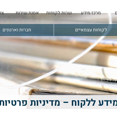
ם
מרכז מידע
שרות לקוחות
אמנת שירות
צו
 לעצמאי
מאמרים
לקוחות עצמאיים
חברות וארגונים
וחיסכון למשפחה
מילון מונחים
 והשקעה
מידע ללקוח – הצהרת נגישות
פרישה
דים ומעסיקים
ידע ללקוח – מדיניות פרטיות