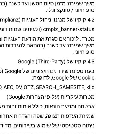
משך שמירה: מזמן סיום הסשן ועד כשנה (בהתאם להג
סוג: חיוני / פונקציונלי.
4.2 קוקיז של מנגנון ניהול העוגיות (Complianz)
cmplz_banner-status (ולעיתים שמות דומים של Complianz)
מטרה: לזכור אם סגרת את הודעת העוגיות ו
משך שמירה: עד כשנה (בהתאם להגדרות הת
סוג: חיוני.
4.3 קוקיז של Google (Third-Party)
בעת
Cookie של Google, לדוגמה:
, SSID, AEC, DV, OTZ, SEARCH_SAMESITE, klid
מטרות עיקריות (על-פי הצהרות Google):
אבטחה ומניעת הונאות, כולל אימות זהות משתמש
שמירת העדפות תצוגה, שפה והגדרות אחרות בשירו
ניתוח סטטיסטי של שימוש בשירותים, מדידה 