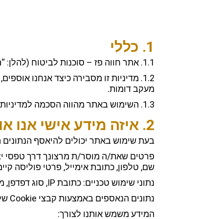
1. כללי
1.1. אתר חווה פז – סוכנות לביטוח (להלן: “האתר”) מופעל על-ידי חווה פז, סוכנות לביטוח (להלן: “החברה”, “אנחנו”).
מעקב דומות.
1.3. השימוש באתר מהווה הסכמה למדיניות זו. אם אינך מסכים/ה למדיניות – אנא הימנע/י משימוש באתר.
2. איזה מידע אישי אנו אוספים
בעת שימוש באתר יכולים להיאסף הנתונים 
פרטים שאת/ה מוסר/ת מרצונך דרך טפסי יצ
שם, טלפון, כתובת אימייל, פרטי פוליסה קיימת
נתוני שימוש טכניים: כתובת IP, סוג דפדפן, מערכת הפעלה, דפים שנצפו, משך הביקור והפניות לאתר.
נתונים הנאספים באמצעות קבצי Cookie של האתר ושל צדדים שלישיים (כמפורט להלן).
המידע משמש אותנו לצורך: