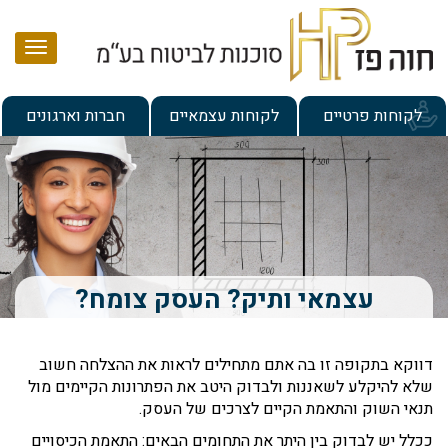
עמוד הבית
לקוחות פרטיים
לקוחות עצמאיים
חברות וארגונים
אודות
שירותים
מרכז מידע
בדיקת תיק ביטוח לעצמאי
ניהול ותכנון תיק ביטוח וחיסכון למשפחה
מאמרים
שרות לקוחות
עצמאי ותיק? העסק צומח?
פתרונות לחסכון והשקעה
מילון מונחים
אמנת שירות
תכנון לגיל הפרישה
דווקא בתקופה זו בה אתם מתחילים לראות את ההצלחה חשוב
מידע ללקוח – הצהרת נגישות
צור קשר
שלא להיקלע לשאננות ולבדוק היטב את הפתרונות הקיימים מול
הסדרים פנסיונים לעובדים ומעסיקים
תנאי השוק והתאמת הקיים לצרכים של העסק.
ככלל יש לבדוק בין היתר את התחומים הבאים: התאמת הכיסויים