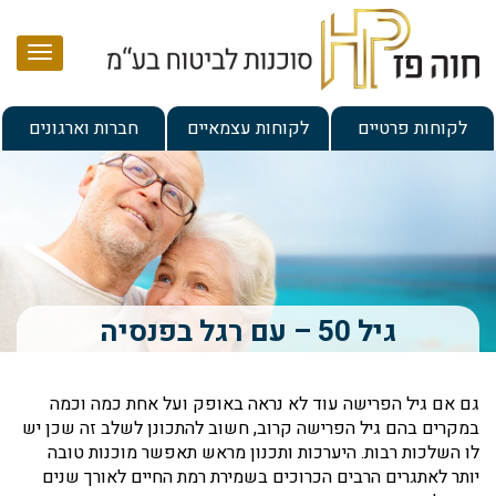
עמוד הבית
לקוחות פרטיים
לקוחות עצמאיים
חברות וארגונים
אודות
שירותים
מרכז מידע
בדיקת תיק ביטוח לעצמאי
ניהול ותכנון תיק ביטוח וחיסכון למשפחה
מאמרים
שרות לקוחות
גיל 50 – עם רגל בפנסיה
פתרונות לחסכון והשקעה
מילון מונחים
אמנת שירות
תכנון לגיל הפרישה
גם אם גיל הפרישה עוד לא נראה באופק ועל אחת כמה וכמה
מידע ללקוח – הצהרת נגישות
צור קשר
במקרים בהם גיל הפרישה קרוב, חשוב להתכונן לשלב זה שכן יש
הסדרים פנסיונים לעובדים ומעסיקים
לו השלכות רבות. היערכות ותכנון מראש תאפשר מוכנות טובה
יותר לאתגרים הרבים הכרוכים בשמירת רמת החיים לאורך שנים