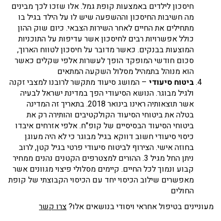
חיסכון לילדים באמצעות קופת גמל. אלו שזכו לכך מבינים
מה חשיבות החיסכון וההשפעה שיש לו על הילד בגיל בו
מתחילים את החיים לאחר השירות הצבאי. כיום שוק ההון
כולל אפשרויות רבים לחיסכון אשר עדיפות על התוכניות
המוצעות בבנקים. כאשר מדובר על חיסכון לטווח הארוך,
סכום חודשי המופקד הופך לעשרות אלפי שקלים כאשר
הוא מנוהל בתמהיל מסלול השקעה המתאים
ביטוח סיעודי
– המושג סיעוד מתקשר לרובנו למצבי זקנה
ולגיל מבוגר. הנושא הסיעודי הפך במדינת ישראל לבעיה
אשר תוצאותיה ראינו בינואר 2018. בתאריך זה המדינה
בטלה את ביטוחי הסיעוד הקולקטיבים והותירה רק את
ביטוחי הסיעוד הבסיסיים של קופ"ח. אלפי אזרחים איבדו
כיסוי סיעודי חשוב דווקא בגיל מבוגר כי לא היה מעוגן
בחוזה אישי. הצירוף לביטוח סיעודי פרטי בגיל קטן, לרוב
ניתן החל מגיל 3. ההורים למצטרפים הקטנים נהנים ממחיר
קבוע ונמוך לכל החיים. קיימים מסלולי פיצוי מגוונים אשר
מאפשרים שילוב הכיסוי יחד עם הכיסוי הקבוצתי של קופת
החולים
מעוניינים בטיפול אחראי ויסודי בנושאים אלו?
צרו קשר