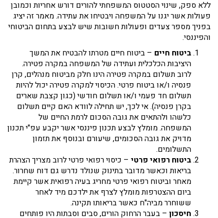
ללא ספק, שינוי הסטטוס המשפחתי להורים דורש אחריות וכמובן
פעולות אשר יגנו על המשפחה ויבטיחו את עתידה. מאמר זה יציג
בפניך מספר צעדים ופעולות חשובות שיש לבצע בתחום הביטוחי
והפיננסי.
ביטוח חיים
– ביטוח חיים מטרתו להבטיח את המשך
היציבות הכלכלית ועתידה של המשפחה במקרה פטירה.
לרוב תשלום במקרה פטירה הינו חלק מביטוח מנהלים, קרן
פנסיה ו/או ביטוח פרטי. הכיסוי למקרה פטירה יכול להיות
תשלום חד פעמי ו/או תשלום חודשי (כגון קצבת שארים
בקרן פנסיה). אי לכך, יש תחילה לוודא האם קיים תשלום
כלשהו ולהתאים את גובה הסכום לרמת החיים של
המשפחה. מומלץ לבצע תכנון פיננסי אשר יקבע עפ"י תכנון
מדויק את גובה הסכומים, שיעורם ובנוסף את תזמון
התשלומים.
ביטוח רפואי פרטי
– כיסוי רפואי פרטי לרוב מצריך הצהרת
בריאות וכאשר מדובר בתינוק שנולד נדרש גם דוח שחרור.
מאחר וביטוח רפואי פרטי מחריג בעיה רפואית אשר קיימת
ביום ההצטרפות מומלץ לצרף את ילדכם מיד לאחר
ששוחרר מביה"ח כאשר בריאותו תקינה.
חיסכון
– בעבר הרחוק הורים, סבים וסבתות היו פותחים